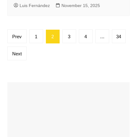
Luis Fernández
November 15, 2025
Posts
Prev
1
2
3
4
…
34
pagination
Next