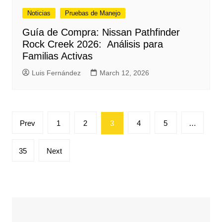
Noticias
Pruebas de Manejo
Guía de Compra: Nissan Pathfinder
Rock Creek 2026: Análisis para
Familias Activas
Luis Fernández
March 12, 2026
Posts
Prev
1
2
3
4
5
…
pagination
35
Next